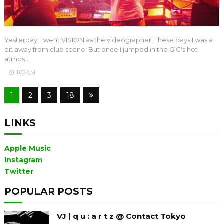
Yesterday, I went VISION as the videographer. These days,I was a
bit away from club scene. But once I jumped in the GIG's hot
atmos...
1:03 AM
1
2
3
18
LINKS
Apple Music
Instagram
Twitter
POPULAR POSTS
VJ | q u : a r t z @ Contact Tokyo