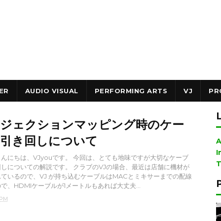
ER
AUDIO VISUAL
PERFORMING ARTS
VJ
PR
ジェクションマッピング時のケー
引き回しについて
A
I
んにちは、VJyouです。 今回は、とても地味ですが大切なケーブ
T
しについての解説です。 クラブのVJの場合、最近は店舗に機材が
ているので、VJ が持ち込むケーブルはMACとミキサーまでの配線
で、HDMIケーブルが1メートルもあれば大丈夫...
 PM