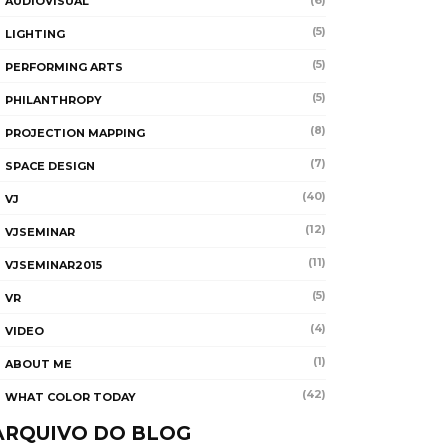
(6)
AUDIOVISUAL
(5)
LIGHTING
(5)
PERFORMING ARTS
(5)
PHILANTHROPY
(8)
PROJECTION MAPPING
(7)
SPACE DESIGN
(40)
VJ
(12)
VJSEMINAR
(11)
VJSEMINAR2015
(5)
VR
(4)
VIDEO
(1)
ABOUT ME
(42)
WHAT COLOR TODAY
ARQUIVO DO BLOG