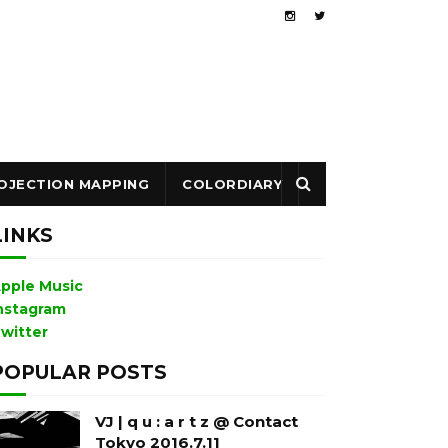
OJECTION MAPPING
COLORDIARY
LINKS
pple Music
nstagram
witter
POPULAR POSTS
VJ | q u : a r t z @ Contact
Tokyo 2016.7.11