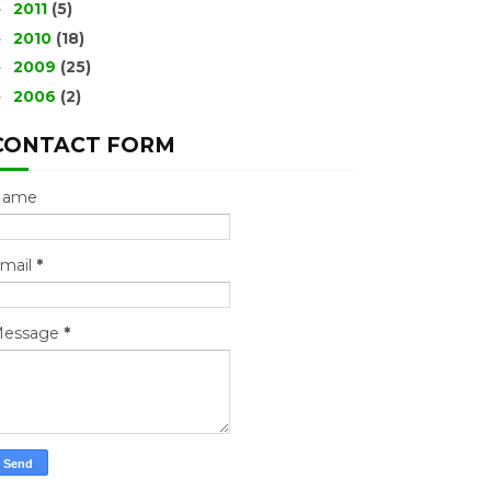
2011
(5)
►
2010
(18)
►
2009
(25)
►
2006
(2)
►
CONTACT FORM
Name
mail
*
essage
*