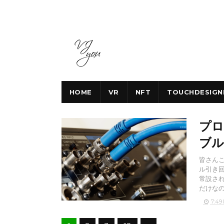
HOME
VR
NFT
TOUCHDESIGN
プロ
ブル
皆さんこ
ル引き回
常設され
だけなの
7:49