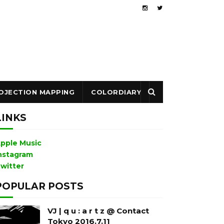
OJECTION MAPPING
COLORDIARY
LINKS
pple Music
nstagram
witter
POPULAR POSTS
VJ | q u : a r t z @ Contact
Tokyo 2016.7.11