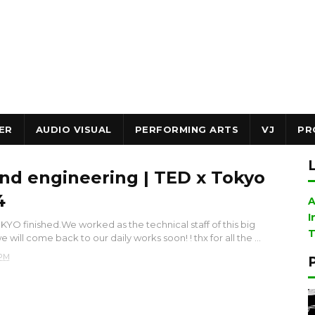
ER
AUDIO VISUAL
PERFORMING ARTS
VJ
PR
nd engineering | TED x Tokyo
4
A
I
YO finished.We worked as the technical staff of this big
T
 will come back to our daily works soon! ! thx for all the ...
 PM