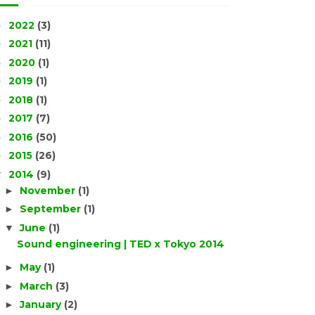
2022
(3)
►
2021
(11)
►
2020
(1)
►
2019
(1)
►
2018
(1)
►
2017
(7)
►
2016
(50)
►
2015
(26)
►
2014
(9)
▼
November
(1)
►
September
(1)
►
June
(1)
▼
Sound engineering | TED x Tokyo 2014
May
(1)
►
March
(3)
►
January
(2)
►