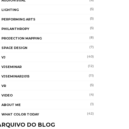
(6)
AUDIOVISUAL
(5)
LIGHTING
(5)
PERFORMING ARTS
(5)
PHILANTHROPY
(8)
PROJECTION MAPPING
(7)
SPACE DESIGN
(40)
VJ
(12)
VJSEMINAR
(11)
VJSEMINAR2015
(5)
VR
(4)
VIDEO
(1)
ABOUT ME
(42)
WHAT COLOR TODAY
ARQUIVO DO BLOG