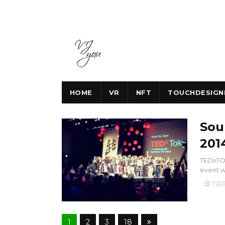
HOME
VR
NFT
TOUCHDESIGN
Sou
201
TEDxTOK
event.we
7:20
1
2
3
18