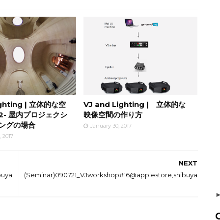
ighting | 立体的な空
VJ and Lighting | 立体的な
2- 屋内プロジェクシ
映像空間の作り方
ングの場合
January 30, 2017
, 2017
NEXT
buya
(Seminar)090721_VJworkshop#16@applestore,shibuya