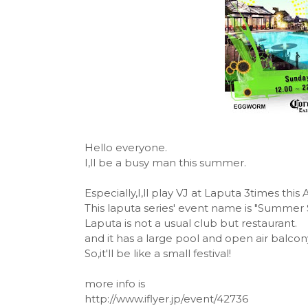
Hello everyone.
I,ll be a busy man this summer.
Especially,I,ll play VJ at Laputa 3times this 
This laputa series' event name is "Summer 
Laputa is not a usual club but restaurant.
and it has a large pool and open air balcon
So,it'll be like a small festival!
more info is
http://www.iflyer.jp/event/42736