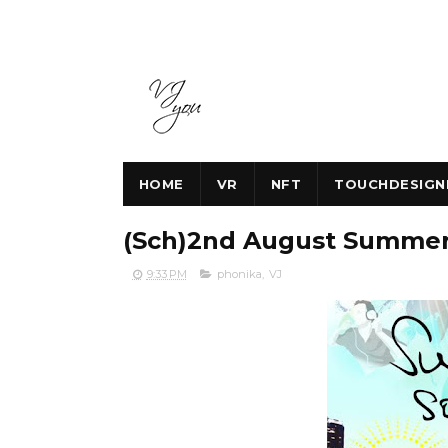
HOME
VR
NFT
TOUCHDESIGN
(Sch)2nd August Summe
9:33 PM
phonika
,
VJ