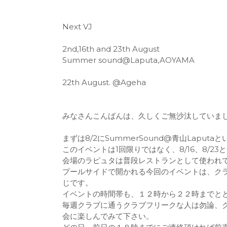
Next VJ
2nd,16th and 23th August
Summer sound@Laputa,AOYAMA
22th August. @Ageha
みなさんこんばんは、久しくご無沙汰していま
まずは8/2にSummerSound@青山Laput
このイベントは1回限りではなく、8/16、8/2
会場のラピュタは普段レストランとして使われ
プールサイドで開かれる今回のイベントは、ク
じです。
イベントの時間帯も、１２時から２２時までと
毎週クラブに通うクラブフリークな人は勿論、
会に楽しんでみて下さい。