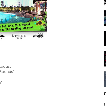
August.
Sounds".
y.