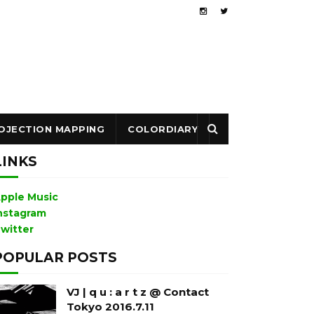
OJECTION MAPPING
COLORDIARY
LINKS
pple Music
nstagram
witter
POPULAR POSTS
VJ | q u : a r t z @ Contact
Tokyo 2016.7.11