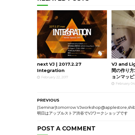
next VJ | 2017.2.27
VJ and L
Integration
間の作り方
ョンマッピ
February 22, 2017
February 04
PREVIOUS
(Seminar)tomorrow VJworkshop@applestore,shi
明日はアップルストア渋谷でVJワークショップです
POST A COMMENT