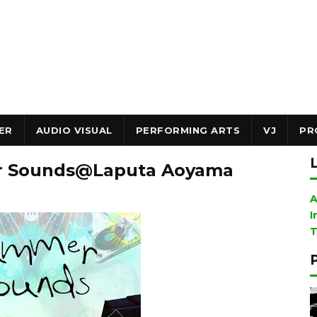
ER
AUDIO VISUAL
PERFORMING ARTS
VJ
PR
r Sounds@Laputa Aoyama
A
I
T