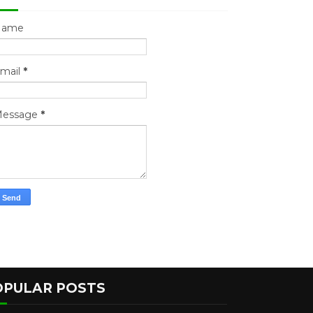
Name
mail
*
essage
*
OPULAR POSTS