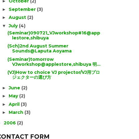
October
(2)
►
September
(3)
►
August
(2)
►
July
(4)
▼
(Seminar)090721_VJworkshop#16@app
lestore,shibuya
(Sch)2nd August Summer
Sounds@Laputa Aoyama
(Seminar)tomorrow
VJworkshop@applestore,shibuya 明...
(VJ)How to choice VJ projector/VJ用プロ
ジェクターの選び方
June
(2)
►
May
(2)
►
April
(3)
►
March
(3)
►
2006
(2)
►
CONTACT FORM