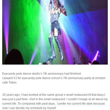
Eyecandy pole dance studio’s 7th anniversary had finished.
I played VJ for eyecandy pole dance school’s 7th anniversary party at christon
cafe Tokyo.
10 years ago, I had worked at the same group’s small restaurant.At that days,I
was just a part time chef in the small restaurant. I couldn’t image at all about my
current life. To compared with past days, I prefer my current life style because
now I can decide my schedule by myself.