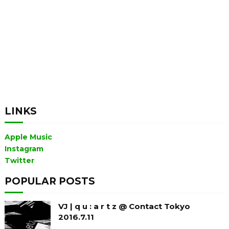
LINKS
Apple Music
Instagram
Twitter
POPULAR POSTS
VJ | q u : a r t z @ Contact Tokyo
2016.7.11