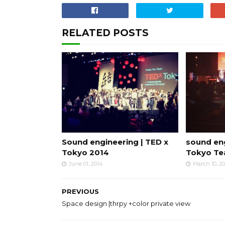
RELATED POSTS
Sound engineering | TED x
sound en
Tokyo 2014
Tokyo Te
June 01, 2014
March 10, 2
PREVIOUS
Space design |thrpy +color private view