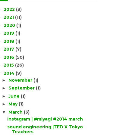
2022
(3)
►
2021
(11)
►
2020
(1)
►
2019
(1)
►
2018
(1)
►
2017
(7)
►
2016
(50)
►
2015
(26)
►
2014
(9)
▼
November
(1)
►
September
(1)
►
June
(1)
►
May
(1)
►
March
(3)
▼
Instagram | #miyagi #2014 march
sound engineering |TED X Tokyo
Teachers