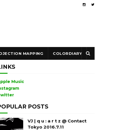
OJECTION MAPPING
COLORDIARY
LINKS
pple Music
nstagram
witter
POPULAR POSTS
VJ | q u : a r t z @ Contact
Tokyo 2016.7.11