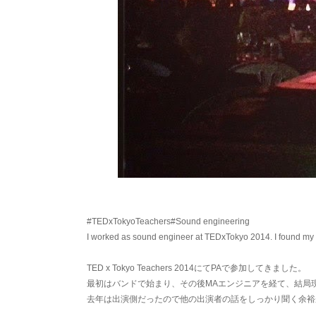
#TEDxTokyoTeachers#Sound engineering
I worked as sound engineer at TEDxTokyo 2014. I found my 
TED x Tokyo Teachers 2014にてPAで参加してきました。
最初はバンドで始まり、その後MAエンジニアを経て、結局
去年は出演側だったので他の出演者の話をしっかり聞く余裕