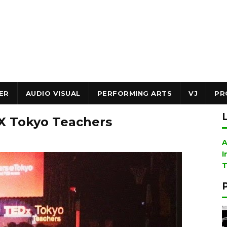
ER
AUDIO VISUAL
PERFORMING ARTS
VJ
PR
X Tokyo Teachers
A
I
T