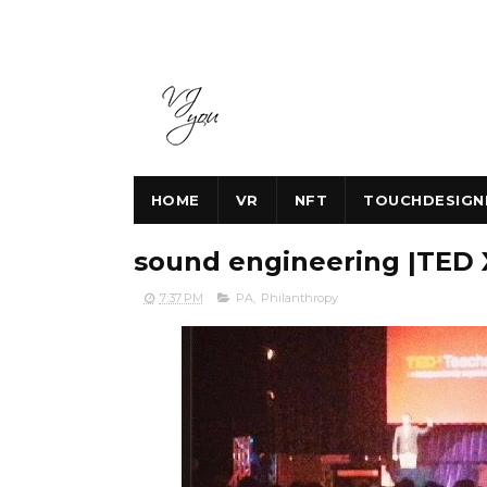
HOME
VR
NFT
TOUCHDESIGN
sound engineering |TED 
7:37 PM
PA
,
Philanthropy