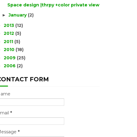
Space design |thrpy +color private view
January
(2)
►
2013
(12)
►
2012
(5)
►
2011
(5)
►
2010
(18)
►
2009
(25)
►
2006
(2)
►
CONTACT FORM
Name
mail
*
essage
*