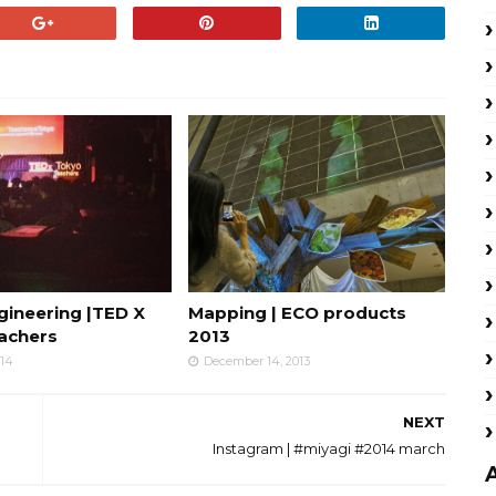
gineering |TED X
Mapping | ECO products
achers
2013
014
December 14, 2013
NEXT
Instagram | #miyagi #2014 march