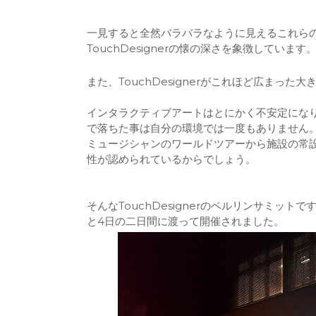
一見すると全然バラバラなように見えるこれら
TouchDesignerの懐の深さを象徴しています
また、TouchDesignerがこれほど広まった
インタラクティブアートはとにかく不安定になりがち
で落ちた事は自分の環境では一度もありません
ミュージシャンのワールドツアーから施設の常
性が認められているからでしょう。
そんなTouchDesignerのベルリンサミットです
と4日の二日間に渡って開催されました。