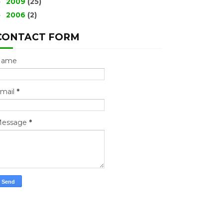
2009
(25)
►
2006
(2)
►
CONTACT FORM
Name
mail
*
essage
*