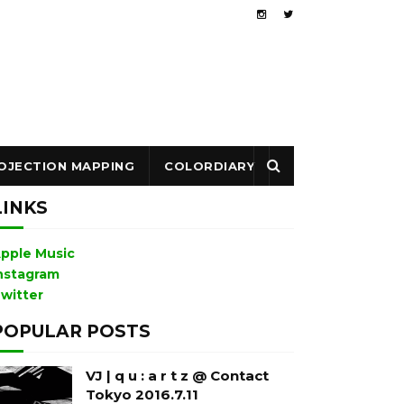
OJECTION MAPPING
COLORDIARY
LINKS
pple Music
nstagram
witter
POPULAR POSTS
VJ | q u : a r t z @ Contact
Tokyo 2016.7.11