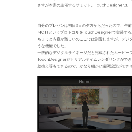
さすが本家の主催するサミット。TouchDesigne
自分のプレゼンは初日3日の夕方からだったので、午
MQTTというプロトコルをTouchDesignerで実
ちょっと内容が難しいのここでは割愛しますが、デジ
うな機能でした。
一般的なデジタルサイネージだと完成されたムービー
TouchDesignerだとリアルテイムレンダリング
差換え等もできるので、かなり細かい遠隔設定ができ