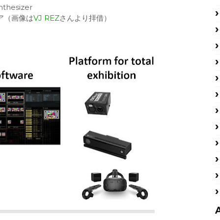
esizer
ア（画像は
VJ REZ
さんより拝借）