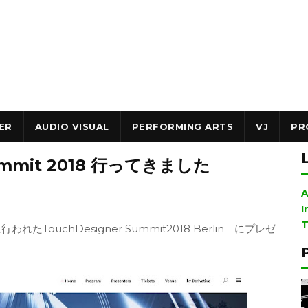
ER
AUDIO VISUAL
PERFORMING ARTS
VJ
PR
 summit 2018 行ってきました
A
I
T
TouchDesigner Summit2018 Berlin にプレゼ