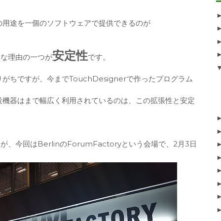
の用途を一個のソフトウェアで提供できるのが
。
安定性
大きな理由の一つが
です。
ですが、今までTouchDesignerで作ったプログラム
。
設機器はまで幅広く利用されているのは、この拡張性と安定
が、今回はBerlinのForumFactoryという会場で、2月3日