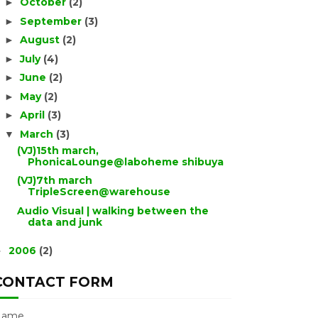
October
(2)
►
September
(3)
►
August
(2)
►
July
(4)
►
June
(2)
►
May
(2)
►
April
(3)
►
March
(3)
▼
(VJ)15th march,
PhonicaLounge@laboheme shibuya
(VJ)7th march
TripleScreen@warehouse
Audio Visual | walking between the
data and junk
2006
(2)
►
CONTACT FORM
Name