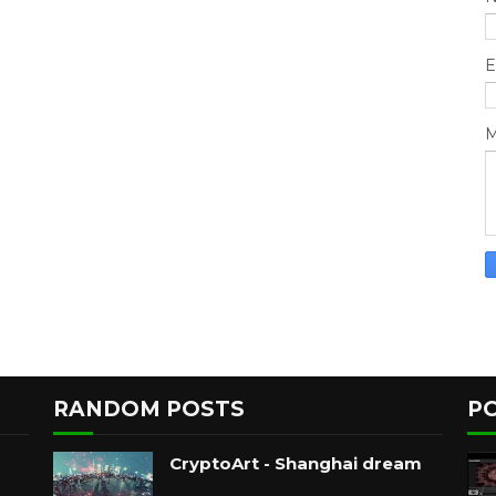
E
M
RANDOM POSTS
P
CryptoArt - Shanghai dream