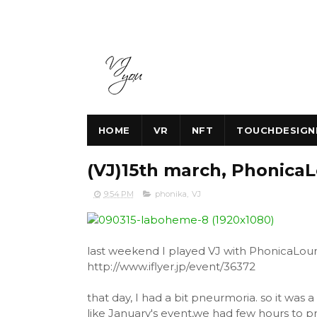
HOME
VR
NFT
TOUCHDESIGN
(VJ)15th march, Phonic
9:54 PM
phonika
,
VJ
last weekend I played VJ with PhonicaLo
http://www.iflyer.jp/event/36372
that day, I had a bit pneurmoria. so it was a 
like January's event,we had few hours to 