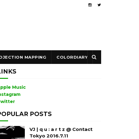
OJECTION MAPPING
COLORDIARY
LINKS
pple Music
nstagram
witter
POPULAR POSTS
VJ | q u : a r t z @ Contact
Tokyo 2016.7.11