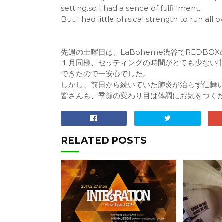
setting.so I had a sence of fulfillment.
But I had little phisical strength to run all 
先週の土曜日は、LaBoheme渋谷でREDBO
１月同様、セッティングの時間がとても少ない
できたので一安心でした。
しかし、前日から続いていた肺炎が治らず仕舞
皆さんも、季節の変わり目は体調にお気をつく
RELATED POSTS