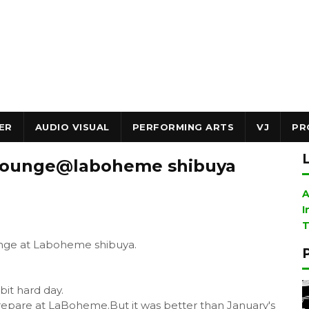
ER
AUDIO VISUAL
PERFORMING ARTS
VJ
PR
aLounge@laboheme shibuya
A
I
T
unge at Laboheme shibuya.
bit hard day.
prepare at LaBoheme.But it was better than January's