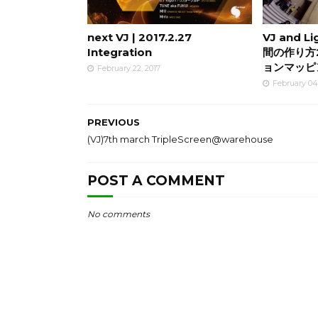
next VJ | 2017.2.27
VJ and L
Integration
間の作り方
ョンマッピ
February 22, 2017
February 04
PREVIOUS
(VJ)7th march TripleScreen@warehouse
POST A COMMENT
No comments