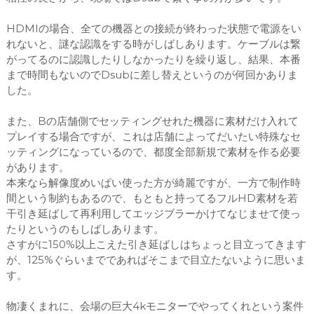
HDMIの場合、全ての機器との接続が終わった状態で電源をい
れないと、謎な認識をする時がしばしあります。ケーブルは繋
がってるのに認識したりしなかったりを繰り返し、結果、本番
まで時間もないのでDsubに差し替えというのが何回かありま
した。
また、Bの店舗側でセッティングせれた機器に素材だけ入れて
プレイする場合ですが、これは店舗によってだいたい特殊なセ
ッティングになっているので、都度全部新規で素材を作る必要
があります。
本来なら解像度めいぱい使った方が綺麗ですが、一方で制作時
間という制約もあるので、もともと持ってるフルHD素材を若
干引き延ばして再利用してエッジブラーかけてなじませて使っ
たりというのもしばしあります。
さすがに150%以上こえた引き延ばしはちょっと目立ってきます
が、125%ぐらいまでであればそこまで目立たないように思いま
す。
物凄くまれに、会場の巨大4kモニターでやってくれという案件