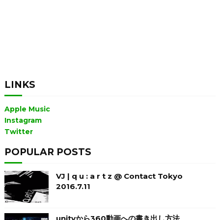
LINKS
Apple Music
Instagram
Twitter
POPULAR POSTS
VJ | q u : a r t z @ Contact Tokyo
2016.7.11
unityから360動画への書き出し方法