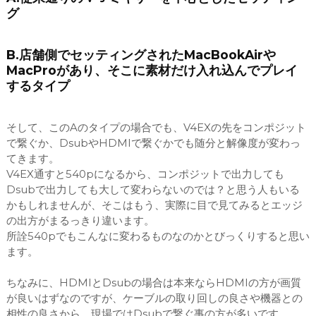
グ
B.店舗側でセッティングされたMacBookAirや
MacProがあり、そこに素材だけ入れ込んでプレイ
するタイプ
そして、このAのタイプの場合でも、V4EXの先をコンポジット
で繋ぐか、DsubやHDMIで繋ぐかでも随分と解像度が変わっ
てきます。
V4EX通すと540pになるから、コンポジットで出力しても
Dsubで出力しても大して変わらないのでは？と思う人もいる
かもしれませんが、そこはもう、実際に目で見てみるとエッジ
の出方がまるっきり違います。
所詮540pでもこんなに変わるものなのかとびっくりすると思い
ます。
ちなみに、HDMIとDsubの場合は本来ならHDMIの方が画質
が良いはずなのですが、ケーブルの取り回しの良さや機器との
相性の良さから、現場ではDsubで繋ぐ事の方が多いです。