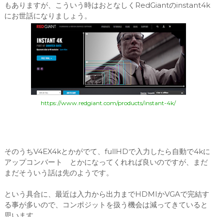
もありますが、こういう時はおとなしくRedGiantのinstant4k
にお世話になりましょう。
https://www.redgiant.com/products/instant-4k/
そのうちV4EX4kとかがでて、fullHDで入力したら自動で4kに
アップコンバート とかになってくれれば良いのですが、まだ
まだそういう話は先のようです。
という具合に、最近は入力から出力までHDMIかVGAで完結す
る事が多いので、コンポジットを扱う機会は減ってきていると
思います。