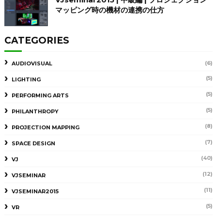
マッピング時の機材の連携の仕方
CATEGORIES
(6)
AUDIOVISUAL
(5)
LIGHTING
(5)
PERFORMING ARTS
(5)
PHILANTHROPY
(8)
PROJECTION MAPPING
(7)
SPACE DESIGN
(40)
VJ
(12)
VJSEMINAR
(11)
VJSEMINAR2015
(5)
VR