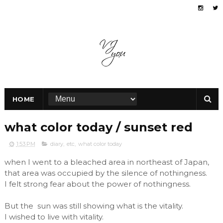
HOME
what color today / sunset red
1:53 PM
diary
,
etc
,
what color today
when I went to a bleached area in northeast of Japan,
that area was occupied by the silence of nothingness.
I felt strong fear about the power of nothingness.
But the sun was still showing what is the vitality.
I wished to live with vitality.