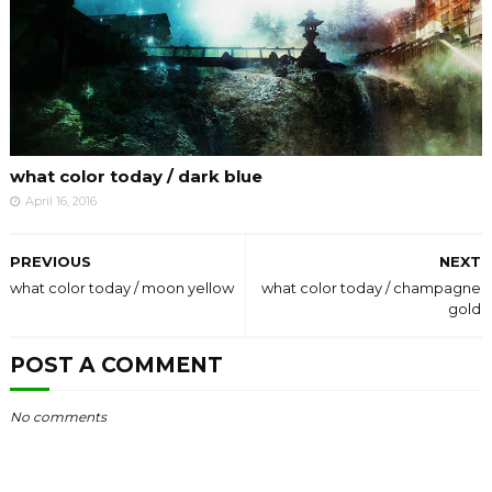
what color today / dark blue
April 16, 2016
PREVIOUS
NEXT
what color today / moon yellow
what color today / champagne
gold
POST A COMMENT
No comments