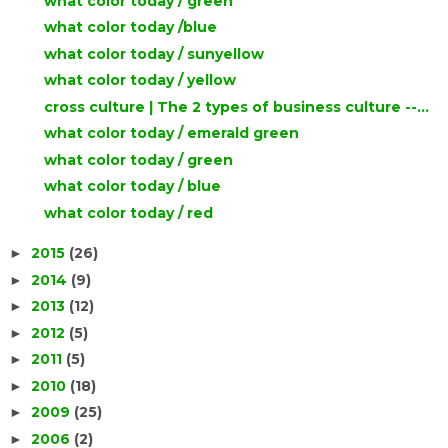
what color today / green
what color today /blue
what color today / sunyellow
what color today / yellow
cross culture | The 2 types of business culture --...
what color today / emerald green
what color today / green
what color today / blue
what color today / red
2015
(26)
►
2014
(9)
►
2013
(12)
►
2012
(5)
►
2011
(5)
►
2010
(18)
►
2009
(25)
►
2006
(2)
►