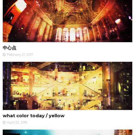
中心点
February 21, 2017
what color today / yellow
April 22, 2016